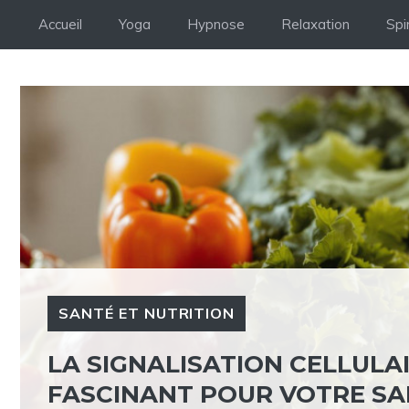
Aller
Accueil
Yoga
Hypnose
Relaxation
Spir
au
contenu
SANTÉ ET NUTRITION
LA SIGNALISATION CELLULAI
FASCINANT POUR VOTRE S