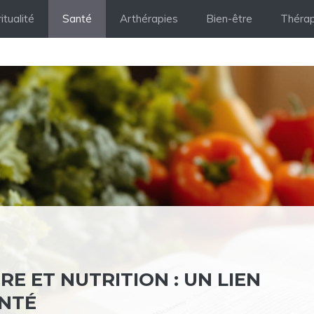
itualité
Santé
Arthérapies
Bien-être
Thérap
RE ET NUTRITION : UN LIEN
ANTÉ