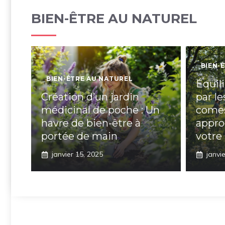
BIEN-ÊTRE AU NATUREL
BIEN-
BIEN-ÊTRE AU NATUREL
Équil
Création d’un jardin
par l
médicinal de poche : Un
comes
havre de bien-être à
appro
portée de main
votre
janvier 15, 2025
janvi