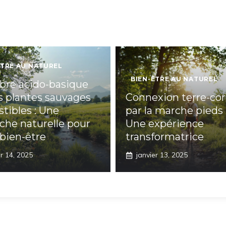
ÊTRE AU NATUREL
BIEN-ÊTRE AU NATUREL
ibre acido-basique
es plantes sauvages
Connexion terre-co
tibles : Une
par la marche pieds 
che naturelle pour
Une expérience
 bien-être
transformatrice
er 14, 2025
janvier 13, 2025