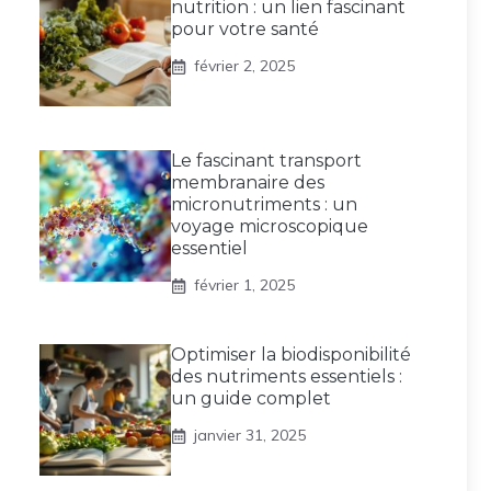
nutrition : un lien fascinant
pour votre santé
février 2, 2025
Le fascinant transport
membranaire des
micronutriments : un
voyage microscopique
essentiel
février 1, 2025
Optimiser la biodisponibilité
des nutriments essentiels :
un guide complet
janvier 31, 2025